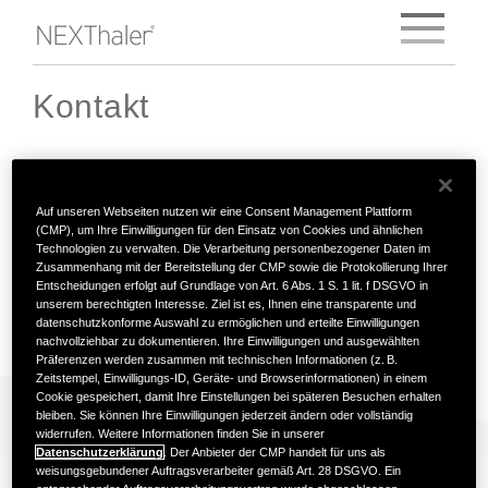
Skip
to
content
« Zur Startseite
Kontakt
Chiesi GmbH
Auf unseren Webseiten nutzen wir eine Consent Management Plattform
(CMP), um Ihre Einwilligungen für den Einsatz von Cookies und ähnlichen
Ludwig‑Erhard‑Straße 34, 20459 Hamburg
Technologien zu verwalten. Die Verarbeitung personenbezogener Daten im
Zusammenhang mit der Bereitstellung der CMP sowie die Protokollierung Ihrer
(Germany)
Entscheidungen erfolgt auf Grundlage von Art. 6 Abs. 1 S. 1 lit. f DSGVO in
unserem berechtigten Interesse. Ziel ist es, Ihnen eine transparente und
Telefon
+49 (0)40 897 24-0
datenschutzkonforme Auswahl zu ermöglichen und erteilte Einwilligungen
nachvollziehbar zu dokumentieren. Ihre Einwilligungen und ausgewählten
FAX
+49 (0)40 897 24-212
Präferenzen werden zusammen mit technischen Informationen (z. B.
Zeitstempel, Einwilligungs-ID, Geräte- und Browserinformationen) in einem
info.de@chiesi.com
Cookie gespeichert, damit Ihre Einstellungen bei späteren Besuchen erhalten
bleiben. Sie können Ihre Einwilligungen jederzeit ändern oder vollständig
widerrufen. Weitere Informationen finden Sie in unserer
Kontakt für Presse-
Datenschutzerklärung
. Der Anbieter der CMP handelt für uns als
weisungsgebundener Auftragsverarbeiter gemäß Art. 28 DSGVO. Ein