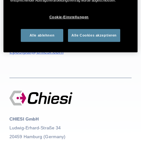
Anfragen
entsprechender Auftragsverarbeitungsvertrag wurde abgeschlossen.
Cookie-Einstellungen
Theresa Rebecca Posipal
Manager External Communications
Alle ablehnen
Alle Cookies akzeptieren
Telefon
+49 162 2929 503
t.posipal@chiesi.com
CHIESI GmbH
Ludwig‑Erhard‑Straße 34
20459 Hamburg (Germany)