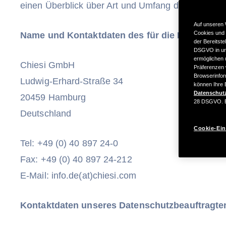
einen Überblick über Art und Umfang der Datenvera
Auf unseren 
Cookies und 
Name und Kontaktdaten des für die Datenverar
der Bereitste
DSGVO in uns
ermöglichen u
Chiesi GmbH
Präferenzen 
Browserinfor
Ludwig‑Erhard‑Straße 34
können Ihre E
Datenschut
20459 Hamburg
28 DSGVO. Ei
Deutschland
Cookie-Ein
Tel: +49 (0) 40 897 24-0
Fax: +49 (0) 40 897 24-212
E-Mail: info.de(at)chiesi.com
Kontaktdaten unseres Datenschutzbeauftragte