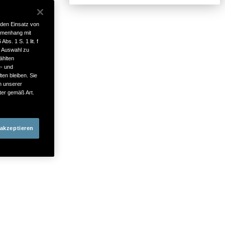
affen sollen.
 den Einsatz von
mmenhang mit
bs. 1 S. 1 lit. f
e Auswahl zu
ählten
e- und
ten bleiben. Sie
in unserer
ter gemäß Art.
 akzeptieren