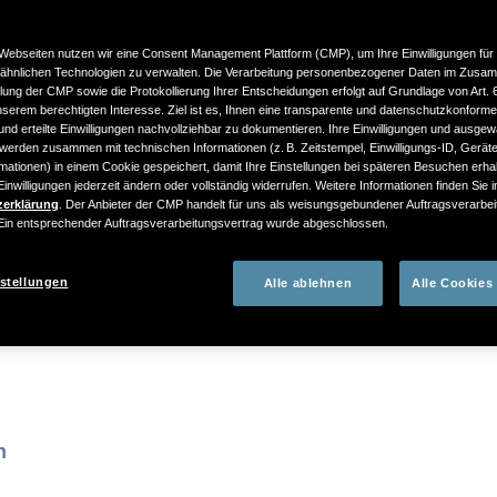
rbeitung und Ihre hieraus resultierenden Rechte versch
Webseiten nutzen wir eine Consent Management Plattform (CMP), um Ihre Einwilligungen für
ähnlichen Technologien zu verwalten. Die Verarbeitung personenbezogener Daten im Zusa
beitung Verantwortlichen
llung der CMP sowie die Protokollierung Ihrer Entscheidungen erfolgt auf Grundlage von Art. 6 A
erem berechtigten Interesse. Ziel ist es, Ihnen eine transparente und datenschutzkonform
nd erteilte Einwilligungen nachvollziehbar zu dokumentieren. Ihre Einwilligungen und ausgew
werden zusammen mit technischen Informationen (z. B. Zeitstempel, Einwilligungs-ID, Gerät
mationen) in einem Cookie gespeichert, damit Ihre Einstellungen bei späteren Besuchen erhal
inwilligungen jederzeit ändern oder vollständig widerrufen. Weitere Informationen finden Sie 
zerklärung
. Der Anbieter der CMP handelt für uns als weisungsgebundener Auftragsverarbei
n entsprechender Auftragsverarbeitungsvertrag wurde abgeschlossen.
stellungen
Alle ablehnen
Alle Cookies
n